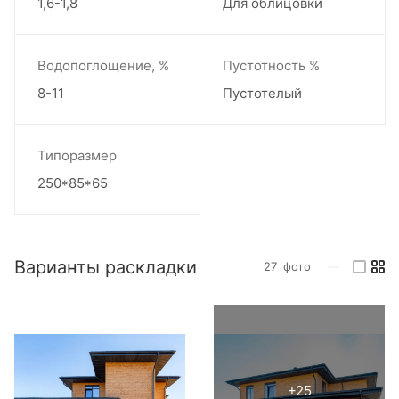
1,6-1,8
Для облицовки
Водопоглощение, %
Пустотность %
8-11
Пустотелый
Типоразмер
250*85*65
Варианты раскладки
27
фото
—