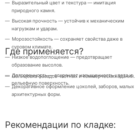
Выразительный цвет и текстура — имитация
природного камня.
Высокая прочность — устойчив к механическим
нагрузкам и ударам.
Морозостойкость — сохраняет свойства даже в
суровом климате.
Где применяется?
Низкое водопоглощение — предотвращает
образование высолов.
Долговечность — сохраняет насыщенность цвета и
Облицовка фасадов частных и коммерческих зданий.
рельефную поверхность.
Декоративное оформление цоколей, заборов, малых
архитектурных форм.
Рекомендации по кладке: