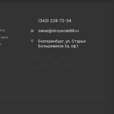
(343) 228-72-34
аты
zakaz@stroysnab66.ru
тавки
Екатеринбург, ул. Старых
т
Большевиков 3а, оф.1