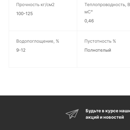
Прочность кг/см2
Теплопроводность, В
мС°
100-125
0,46
Водопоглощение, %
Пустотность %
9-12
Полнотелый
Будьте в курсе наш
акций и новостей