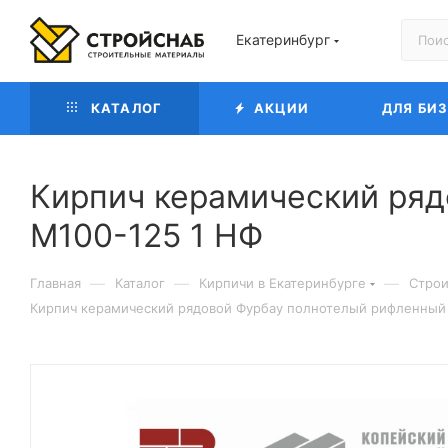
Екатеринбург
КАТАЛОГ
АКЦИИ
ДЛЯ БИ
Кирпич керамический ряд
М100-125 1 НФ
—
—
—
Главная
Каталог
Кирпичи в Екатеринбурге
Строи
Кирпич керамический рядовой Фурбау полнотелый рифленный 