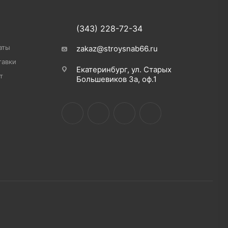
(343) 228-72-34
аты
zakaz@stroysnab66.ru
тавки
Екатеринбург, ул. Старых
т
Большевиков 3а, оф.1