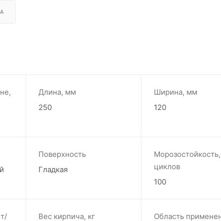
А
не,
Длина, мм
Ширина, мм
250
120
Поверхность
Морозостойкость,
циклов
й
Гладкая
100
т/
Вес кирпича, кг
Область примене