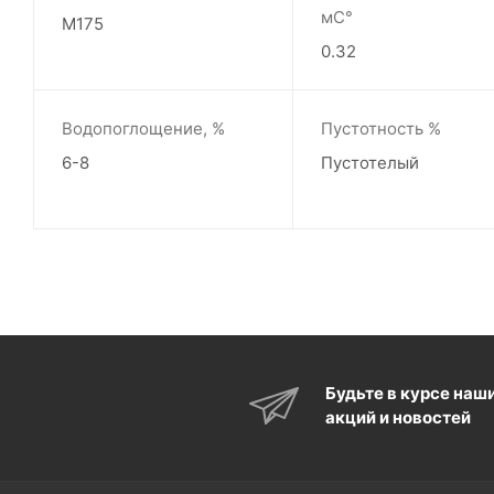
мС°
М175
0.32
Водопоглощение, %
Пустотность %
6-8
Пустотелый
Будьте в курсе наш
акций и новостей