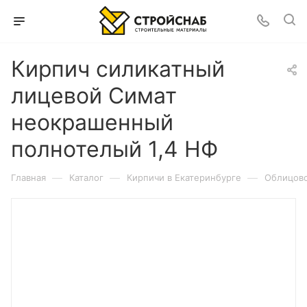
Кирпич силикатный
лицевой Симат
неокрашенный
полнотелый 1,4 НФ
—
—
—
Главная
Каталог
Кирпичи в Екатеринбурге
Облицово