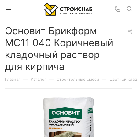
Основит Брикформ
МС11 040 Коричневый
кладочный раствор
для кирпича
—
—
—
Главная
Каталог
Строительные смеси
Цветной клад