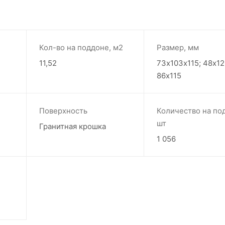
Кол-во на поддоне, м2
Размер, мм
11,52
73х103х115; 48х12
86х115
Поверхность
Количество на по
шт
Гранитная крошка
1 056