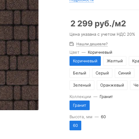
2 299
руб.
/м2
Цена указана с учетом НДС 20%
Нашли дешевле?
Цвет
—
Коричневый
Коричневый
Желтый
Кр
Белый
Серый
Синий
Зеленый
Оранжевый
Че
Коллекции
—
Гранит
Гранит
Высота, мм
—
60
60