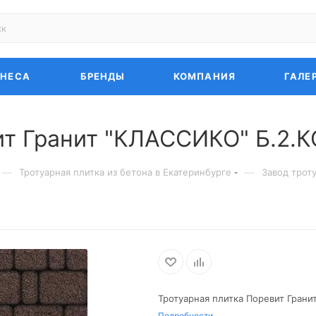
ЗНЕСА
БРЕНДЫ
КОМПАНИЯ
ГАЛЕ
ит Гранит "КЛАССИКО" Б.2.К
—
—
Тротуарная плитка из бетона в Екатеринбурге
Завод трот
Тротуарная плитка Поревит Грани
Подробности