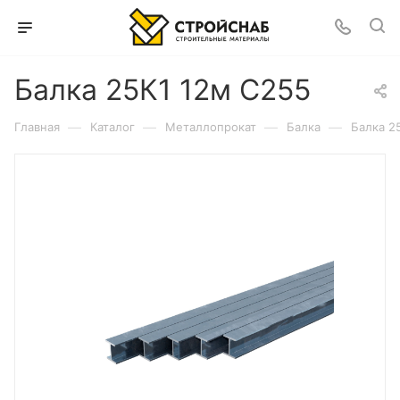
Балка 25К1 12м С255
—
—
—
—
Главная
Каталог
Металлопрокат
Балка
Балка 2