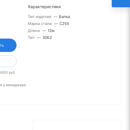
Характеристики
Тип изделия
—
Балка
Марка стали
—
С255
Длина
—
12м
Тип
—
30Б2
ТЬ
0000 руб
те у менеджера