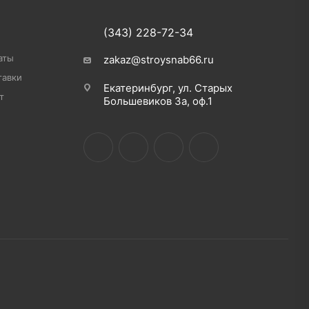
(343) 228-72-34
аты
zakaz@stroysnab66.ru
тавки
Екатеринбург, ул. Старых
т
Большевиков 3а, оф.1