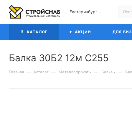
Екатеринбург
КАТАЛОГ
АКЦИИ
ДЛЯ БИ
Балка 30Б2 12м С255
—
—
—
—
Главная
Каталог
Металлопрокат
Балка
Бал