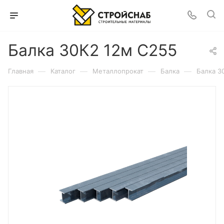
Балка 30К2 12м С255
—
—
—
—
Главная
Каталог
Металлопрокат
Балка
Балка 3