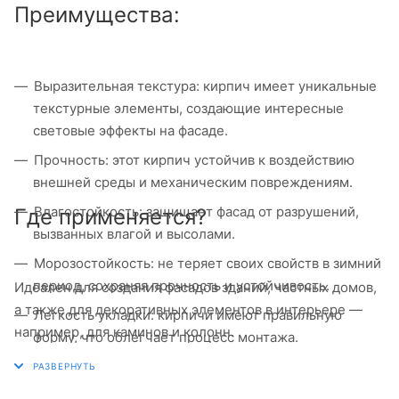
Преимущества:
Выразительная текстура: кирпич имеет уникальные
текстурные элементы, создающие интересные
световые эффекты на фасаде.
Прочность: этот кирпич устойчив к воздействию
внешней среды и механическим повреждениям.
Влагостойкость: защищает фасад от разрушений,
Где применяется?
вызванных влагой и высолами.
Морозостойкость: не теряет своих свойств в зимний
период, сохраняя прочность и устойчивость.
Идеален для создания фасадов зданий, частных домов,
а также для декоративных элементов в интерьере —
Легкость укладки: кирпичи имеют правильную
например, для каминов и колонн.
форму, что облегчает процесс монтажа.