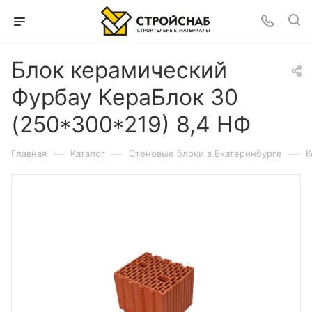
Блок керамический
Фурбау КераБлок 30
(250*300*219) 8,4 НФ
—
—
—
Главная
Каталог
Cтеновые блоки в Екатеринбурге
К