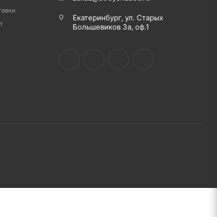
тавки
Екатеринбург, ул. Старых
т
Большевиков 3а, оф.1