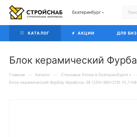
Екатеринбург
КАТАЛОГ
АКЦИИ
ДЛЯ БИ
Блок керамический Фурбау
—
—
Главная
Каталог
Cтеновые блоки в Екатеринбурге
Блок керамический Фурбау КераБлок 38 (250*380*219) 10,7 НФ