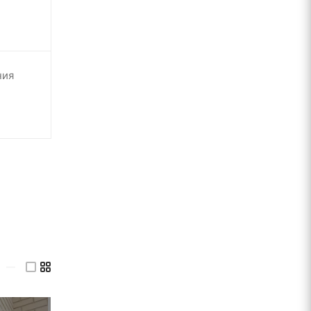
ния
—