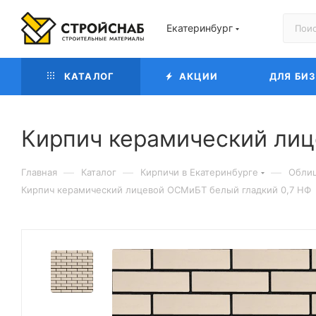
Екатеринбург
КАТАЛОГ
АКЦИИ
ДЛЯ БИ
Кирпич керамический лиц
—
—
—
Главная
Каталог
Кирпичи в Екатеринбурге
Облиц
Кирпич керамический лицевой ОСМиБТ белый гладкий 0,7 НФ