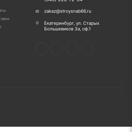
аты
zakaz@stroysnab66.ru
тавки
Екатеринбург, ул. Старых
т
Большевиков 3а, оф.1