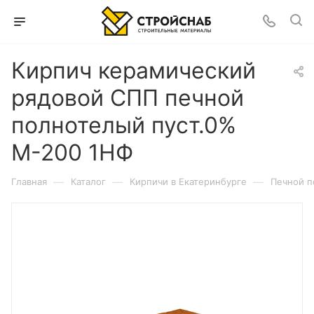
Кирпич керамический
рядовой СПП печной
полнотелый пуст.0%
М-200 1НФ
—
—
—
Главная
Каталог
Кирпичи в Екатеринбурге
Печной п