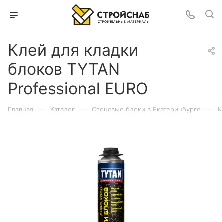
Клей для кладки
блоков TYTAN
Professional EURO
—
—
—
Главная
Каталог
Cтеновые блоки в Екатеринбурге
К