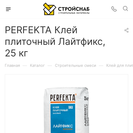
PERFEKTA Клей
плиточный Лайтфикс,
25 кг
—
—
—
Главная
Каталог
Строительные смеси
Клей для пли