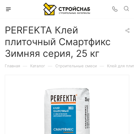
PERFEKTA Клей
плиточный Смартфикс
Зимняя серия, 25 кг
—
—
—
Главная
Каталог
Строительные смеси
Клей для пли