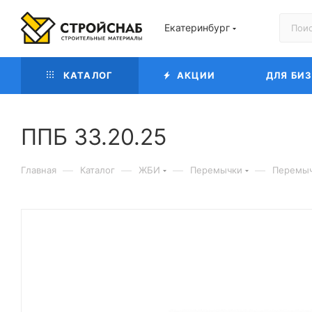
Екатеринбург
КАТАЛОГ
АКЦИИ
ДЛЯ БИ
ППБ 33.20.25
—
—
—
—
Главная
Каталог
ЖБИ
Перемычки
Перемыч