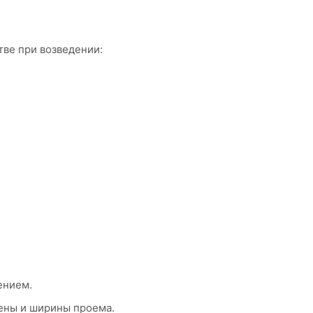
ве при возведении:
ением.
ены и ширины проема.