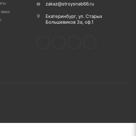
аты
zakaz@stroysnab66.ru
тавки
Екатеринбург, ул. Старых
т
Большевиков 3а, оф.1