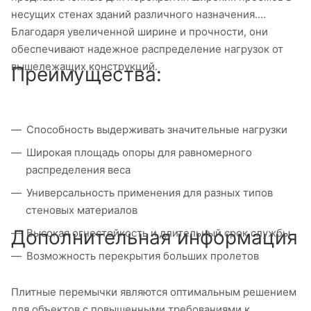
несущих стенах зданий различного назначения.
Благодаря увеличенной ширине и прочности, они
обеспечивают надежное распределение нагрузок от
вышележащих конструкций.
Преимущества:
Способность выдерживать значительные нагрузки
Широкая площадь опоры для равномерного
распределения веса
Универсальность применения для разных типов
стеновых материалов
Дополнительная информация
Высокая огнестойкость и длительный срок службы
Возможность перекрытия больших пролетов
Плитные перемычки являются оптимальным решением
для объектов с повышенными требованиями к