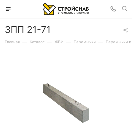
3ПП 21-71
—
—
—
—
Главная
Каталог
ЖБИ
Перемычки
Перемычки п