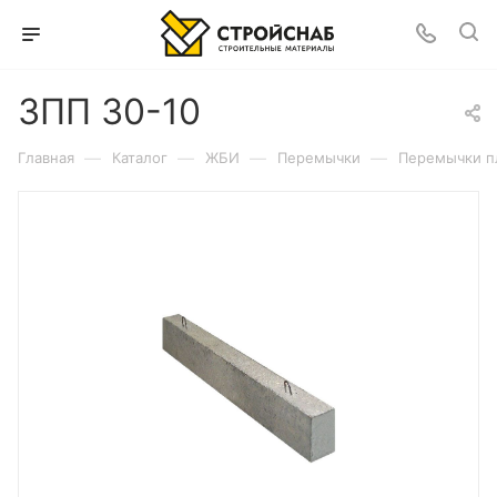
3ПП 30-10
—
—
—
—
Главная
Каталог
ЖБИ
Перемычки
Перемычки п