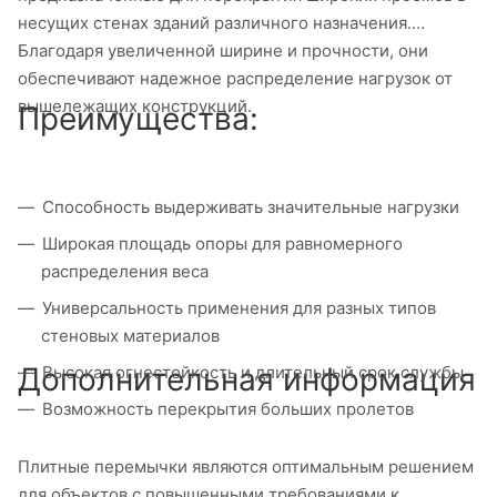
несущих стенах зданий различного назначения.
Благодаря увеличенной ширине и прочности, они
обеспечивают надежное распределение нагрузок от
вышележащих конструкций.
Преимущества:
Способность выдерживать значительные нагрузки
Широкая площадь опоры для равномерного
распределения веса
Универсальность применения для разных типов
стеновых материалов
Дополнительная информация
Высокая огнестойкость и длительный срок службы
Возможность перекрытия больших пролетов
Плитные перемычки являются оптимальным решением
для объектов с повышенными требованиями к