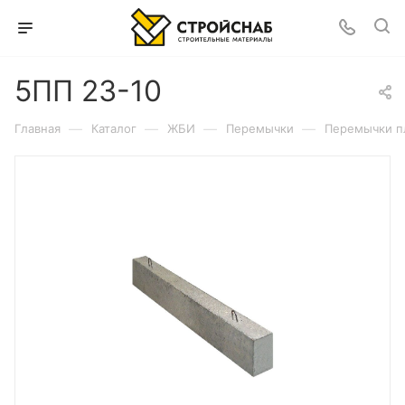
5ПП 23-10
—
—
—
—
Главная
Каталог
ЖБИ
Перемычки
Перемычки п