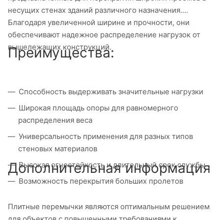
несущих стенах зданий различного назначения.
Благодаря увеличенной ширине и прочности, они
обеспечивают надежное распределение нагрузок от
вышележащих конструкций.
Преимущества:
Способность выдерживать значительные нагрузки
Широкая площадь опоры для равномерного
распределения веса
Универсальность применения для разных типов
стеновых материалов
Дополнительная информация
Высокая огнестойкость и длительный срок службы
Возможность перекрытия больших пролетов
Плитные перемычки являются оптимальным решением
для объектов с повышенными требованиями к