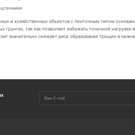
ецтехники
ых и хозяйственных объектов с ленточным типом основан
х грунтах, так как позволяют избежать точечной нагрузки и
лит значительно снижает риск образования трещин в нижне
ентными блоками ФБС, образуя прочную и монолитную систе
овозводимого строительства. При проектировании следует у
их