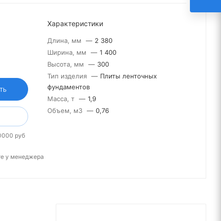
Характеристики
Длина, мм
—
2 380
Ширина, мм
—
1 400
Высота, мм
—
300
Тип изделия
—
Плиты ленточных
фундаментов
ТЬ
Масса, т
—
1,9
Объем, м3
—
0,76
0000 руб
те у менеджера