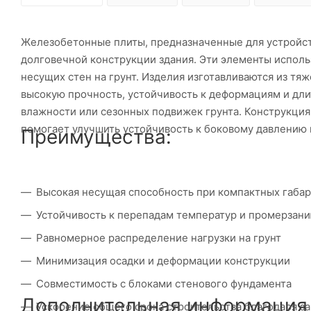
Железобетонные плиты, предназначенные для устройст
долговечной конструкции здания. Эти элементы исполь
несущих стен на грунт. Изделия изготавливаются из тя
высокую прочность, устойчивость к деформациям и дл
влажности или сезонных подвижек грунта. Конструкци
помогает улучшить устойчивость к боковому давлению
Преимущества:
Высокая несущая способность при компактных габар
Устойчивость к перепадам температур и промерзан
Равномерное распределение нагрузки на грунт
Минимизация осадки и деформации конструкции
Совместимость с блоками стенового фундамента
Дополнительная информация
Ускорение общего срока строительства благодаря з