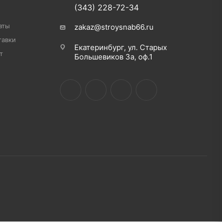
(343) 228-72-34
аты
zakaz@stroysnab66.ru
тавки
Екатеринбург, ул. Старых
т
Большевиков 3а, оф.1