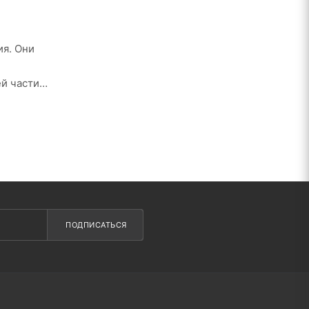
ия. Они
й части
му.
читывать
ПОДПИСАТЬСЯ