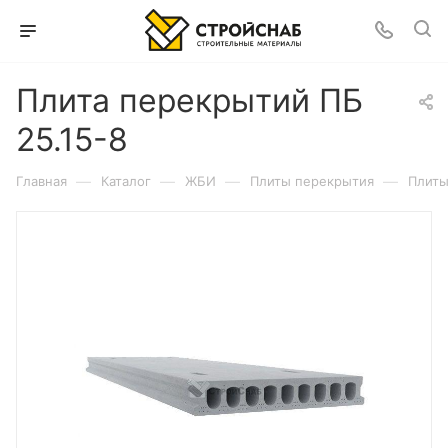
Плита перекрытий ПБ
25.15-8
—
—
—
—
Главная
Каталог
ЖБИ
Плиты перекрытия
Плиты