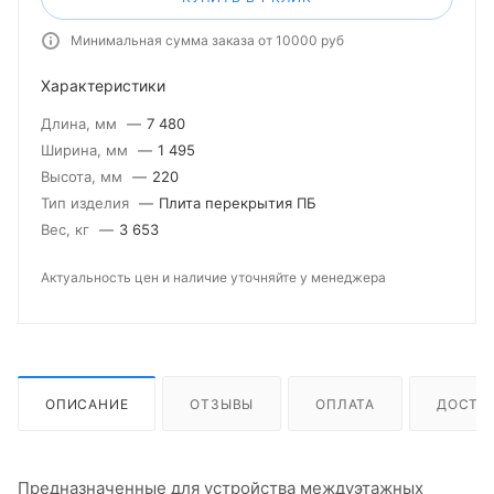
Минимальная сумма заказа от 10000 руб
Характеристики
Длина, мм
—
7 480
Ширина, мм
—
1 495
Высота, мм
—
220
Тип изделия
—
Плита перекрытия ПБ
Вес, кг
—
3 653
Актуальность цен и наличие уточняйте у менеджера
ОПИСАНИЕ
ОТЗЫВЫ
ОПЛАТА
ДОСТА
Предназначенные для устройства междуэтажных