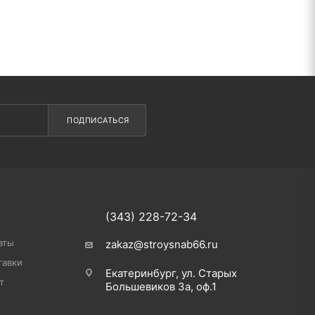
ПОДПИСАТЬСЯ
(343) 228-72-34
аты
zakaz@stroysnab66.ru
тавки
Екатеринбург, ул. Старых
т
Большевиков 3а, оф.1