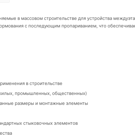
няемые в массовом строительстве для устройства междуэт
ормования с последующим пропариванием, что обеспечива
применения в строительстве
 (жилых, промышленных, общественных)
ванные размеры и монтажные элементы
тандартных стыковочных элементов
ества