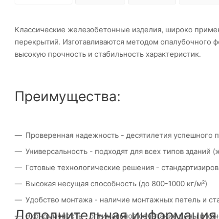
Классические железобетонные изделия, широко приме
перекрытий. Изготавливаются методом опалубочного ф
высокую прочность и стабильность характеристик.
Преимущества:
Проверенная надежность - десятилетия успешного 
Универсальность - подходят для всех типов зданий
Готовые технологические решения - стандартизиро
Высокая несущая способность (до 800-1000 кг/м²)
Удобство монтажа - наличие монтажных петель и с
Дополнительная информация
Экономичность - оптимальное сочетание цены и кач