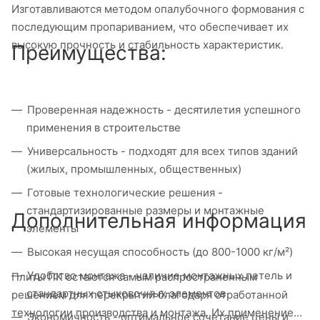
Изготавливаются методом опалубочного формования с
последующим пропариванием, что обеспечивает их
высокую прочность и стабильность характеристик.
Преимущества:
Проверенная надежность - десятилетия успешного
применения в строительстве
Универсальность - подходят для всех типов зданий
(жилых, промышленных, общественных)
Готовые технологические решения -
стандартизированные размеры и монтажные
Дополнительная информация
элементы
Высокая несущая способность (до 800-1000 кг/м²)
Удобство монтажа - наличие монтажных петель и
Плиты ПК остаются самым распространенным
стандартных стыковочных элементов
решением для перекрытий благодаря отработанной
технологии производства и монтажа. Их применение
Экономичность - оптимальное сочетание цены и