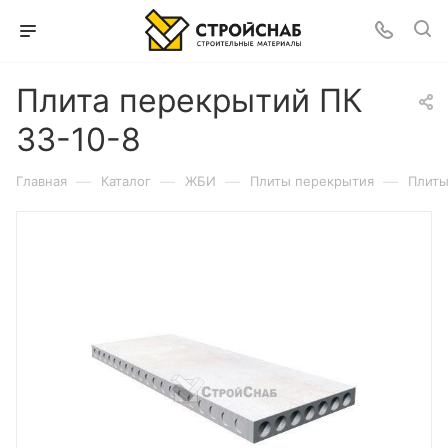
Плита перекрытий ПК
33-10-8
—
—
—
—
Главная
Каталог
ЖБИ
Плиты перекрытия
Плиты