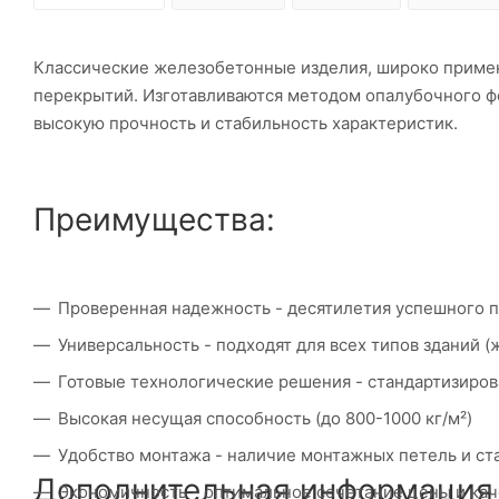
Классические железобетонные изделия, широко приме
перекрытий. Изготавливаются методом опалубочного ф
высокую прочность и стабильность характеристик.
Преимущества:
Проверенная надежность - десятилетия успешного 
Универсальность - подходят для всех типов зданий
Готовые технологические решения - стандартизиро
Высокая несущая способность (до 800-1000 кг/м²)
Удобство монтажа - наличие монтажных петель и с
Дополнительная информация
Экономичность - оптимальное сочетание цены и кач