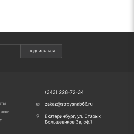
ПОДПИСАТЬСЯ
(343) 228-72-34
аты
zakaz@stroysnab66.ru
тавки
Екатеринбург, ул. Старых
т
Большевиков 3а, оф.1