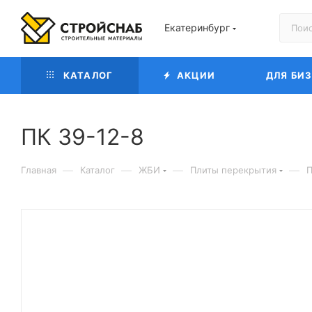
Екатеринбург
КАТАЛОГ
АКЦИИ
ДЛЯ БИ
ПК 39-12-8
—
—
—
—
Главная
Каталог
ЖБИ
Плиты перекрытия
П