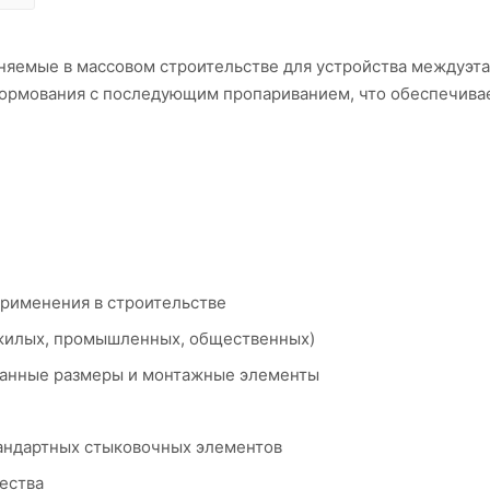
няемые в массовом строительстве для устройства междуэт
ормования с последующим пропариванием, что обеспечива
применения в строительстве
 (жилых, промышленных, общественных)
ванные размеры и монтажные элементы
тандартных стыковочных элементов
ества