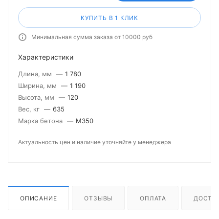
КУПИТЬ В 1 КЛИК
Минимальная сумма заказа от 10000 руб
Характеристики
Длина, мм
—
1 780
Ширина, мм
—
1 190
Высота, мм
—
120
Вес, кг
—
635
Марка бетона
—
М350
Актуальность цен и наличие уточняйте у менеджера
ОПИСАНИЕ
ОТЗЫВЫ
ОПЛАТА
ДОСТА