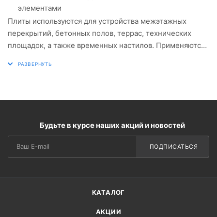
элементами
Плиты используются для устройства межэтажных
перекрытий, бетонных полов, террас, технических
площадок, а также временных настилов. Применяются
в жилом и коммерческом строительстве, в складских и
производственных зданиях, при реконструкции и
модернизации объектов. Заводское качество
изготовления обеспечивает точность размеров и
соответствие нормативным требованиям, а высокая
несущая способность позволяет эксплуатировать
Будьте в курсе наших акций и новостей
изделия даже при значительных нагрузках. Возможна
укладка плит на песчаную подушку или подготовленное
ПОДПИСАТЬСЯ
основание с использованием спецтехники.
КАТАЛОГ
АКЦИИ