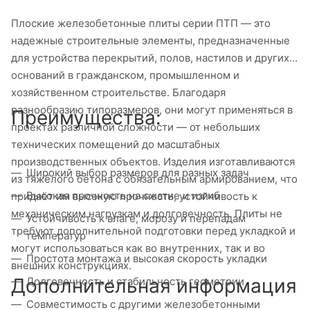
Плоские железобетонные плиты серии ПТП — это
надежные строительные элементы, предназначенные
для устройства перекрытий, полов, настилов и других
оснований в гражданском, промышленном и
хозяйственном строительстве. Благодаря
разнообразию типоразмеров, они могут применяться в
Преимущества:
проектах различной сложности — от небольших
технических помещений до масштабных
производственных объектов. Изделия изготавливаются
Широкий выбор размеров для разных задач
из тяжёлого бетона с обязательным армированием, что
Высокая прочность на сжатие и изгиб
придаёт им высокую прочность, устойчивость к
механическим нагрузкам и долговечность. Плиты не
Устойчивость к влаге, морозу и перепадам
требуют дополнительной подготовки перед укладкой и
температур
могут использоваться как во внутренних, так и во
Простота монтажа и высокая скорость укладки
внешних конструкциях.
Дополнительная информация
Долговечность и стабильность геометрии
Совместимость с другими железобетонными