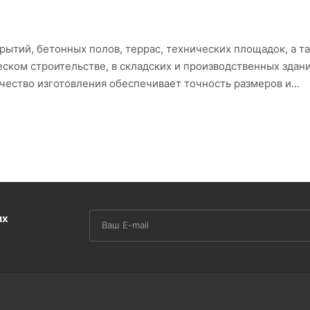
ытий, бетонных полов, террас, технических площадок, а т
ком строительстве, в складских и производственных здани
чество изготовления обеспечивает точность размеров и
ущая способность позволяет эксплуатировать изделия даже
счаную подушку или подготовленное основание с использов
их