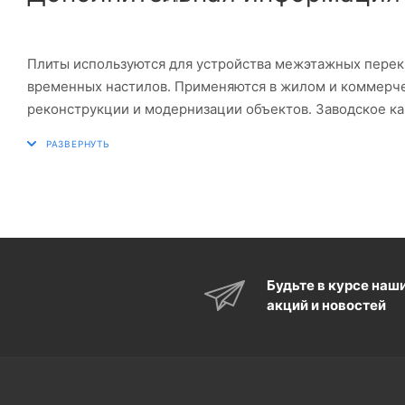
Плиты используются для устройства межэтажных перекр
временных настилов. Применяются в жилом и коммерчес
реконструкции и модернизации объектов. Заводское ка
соответствие нормативным требованиям, а высокая нес
значительных нагрузках. Возможна укладка плит на пе
спецтехники.
Будьте в курсе наш
акций и новостей