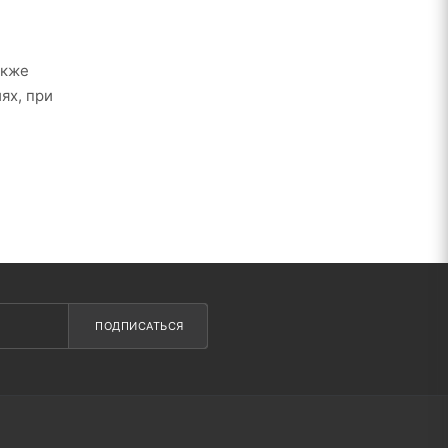
акже
ях, при
 при
анием
ПОДПИСАТЬСЯ