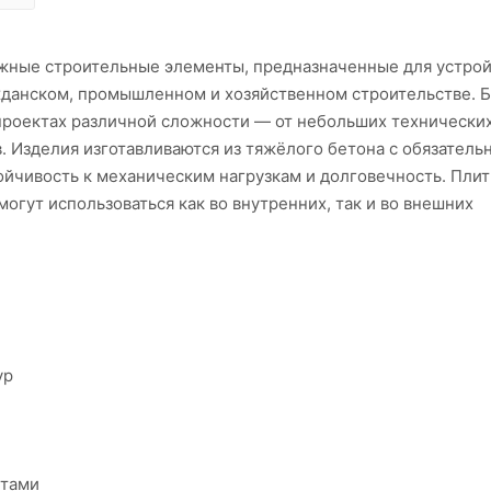
жные строительные элементы, предназначенные для устрой
ажданском, промышленном и хозяйственном строительстве. 
 проектах различной сложности — от небольших технически
 Изделия изготавливаются из тяжёлого бетона с обязатель
ойчивость к механическим нагрузкам и долговечность. Плит
огут использоваться как во внутренних, так и во внешних
ур
нтами