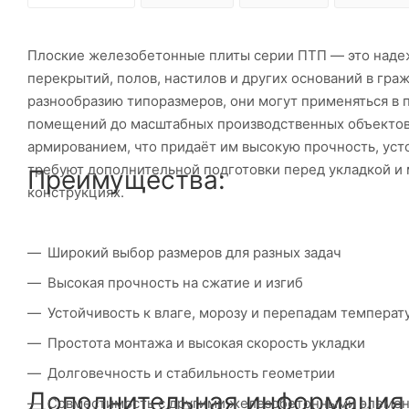
Плоские железобетонные плиты серии ПТП — это наде
перекрытий, полов, настилов и других оснований в гр
разнообразию типоразмеров, они могут применяться в
помещений до масштабных производственных объектов.
армированием, что придаёт им высокую прочность, уст
требуют дополнительной подготовки перед укладкой и м
Преимущества:
конструкциях.
Широкий выбор размеров для разных задач
Высокая прочность на сжатие и изгиб
Устойчивость к влаге, морозу и перепадам температ
Простота монтажа и высокая скорость укладки
Долговечность и стабильность геометрии
Дополнительная информация
Совместимость с другими железобетонными элеме