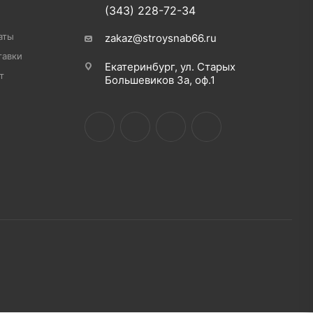
(343) 228-72-34
аты
zakaz@stroysnab66.ru
тавки
Екатеринбург, ул. Старых
т
Большевиков 3а, оф.1