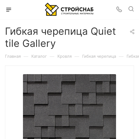
Гибкая черепица Quiet
tile Gallery
—
—
—
—
Главная
Каталог
Кровля
Гибкая черепица
Гибкая