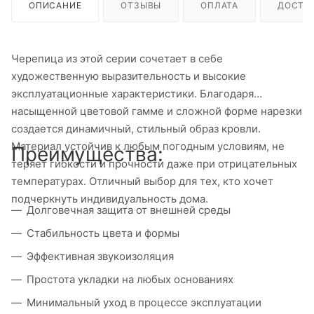
ОПИСАНИЕ
ОТЗЫВЫ
ОПЛАТА
ДОСТА
Черепица из этой серии сочетает в себе
художественную выразительность и высокие
эксплуатационные характеристики. Благодаря
насыщенной цветовой гамме и сложной форме нарезки
создается динамичный, стильный образ кровли.
Материал устойчив к любым погодным условиям, не
Преимущества:
теряет гибкости и прочности даже при отрицательных
температурах. Отличный выбор для тех, кто хочет
подчеркнуть индивидуальность дома.
Долговечная защита от внешней среды
Стабильность цвета и формы
Эффективная звукоизоляция
Простота укладки на любых основаниях
Минимальный уход в процессе эксплуатации