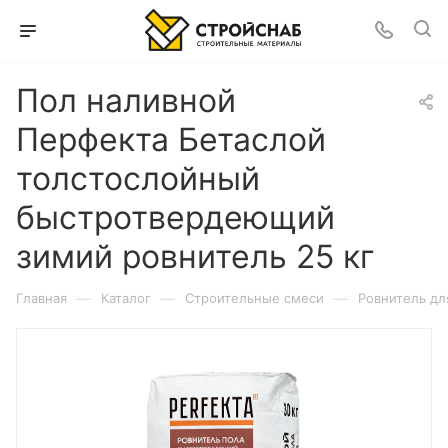
Пол наливной
Перфекта Бетаслой
толстослойный
быстротвердеющий
зимий ровнитель 25 кг
—
—
—
Главная
Каталог
Строительные смеси
Ровнитель дл