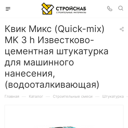
Квик Микс (Quick-mix)
MK 3 h Известково-
цементная штукатурка
для машинного
нанесения,
(водооталкивающая)
—
—
—
Главная
Каталог
Строительные смеси
Штукатурка