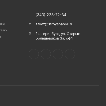
(343) 228-72-34
аты
zakaz@stroysnab66.ru
тавки
Екатеринбург, ул. Старых
т
Большевиков 3а, оф.1