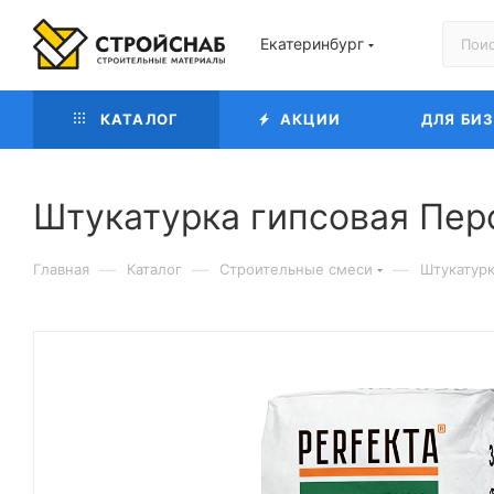
Екатеринбург
КАТАЛОГ
АКЦИИ
ДЛЯ БИ
Штукатурка гипсовая Перф
—
—
—
Главная
Каталог
Строительные смеси
Штукатур