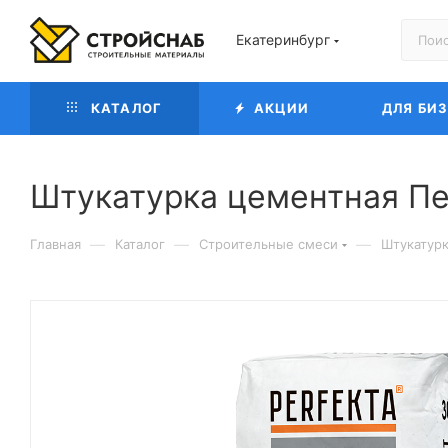
Екатеринбург
КАТАЛОГ
АКЦИИ
ДЛЯ БИ
Штукатурка цементная Пе
—
—
—
Главная
Каталог
Строительные смеси
Штукатур