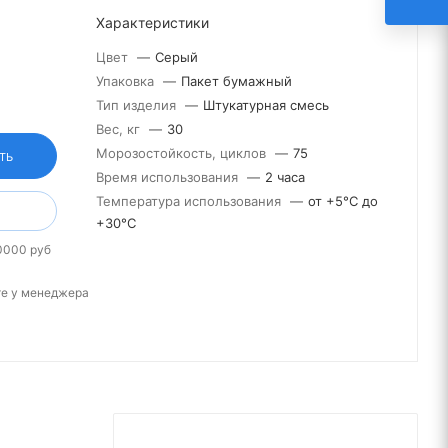
Характеристики
Цвет
—
Серый
Упаковка
—
Пакет бумажный
Тип изделия
—
Штукатурная смесь
Вес, кг
—
30
Морозостойкость, циклов
—
75
ТЬ
Время использования
—
2 часа
Температура использования
—
от +5°С до
+30°С
0000 руб
те у менеджера