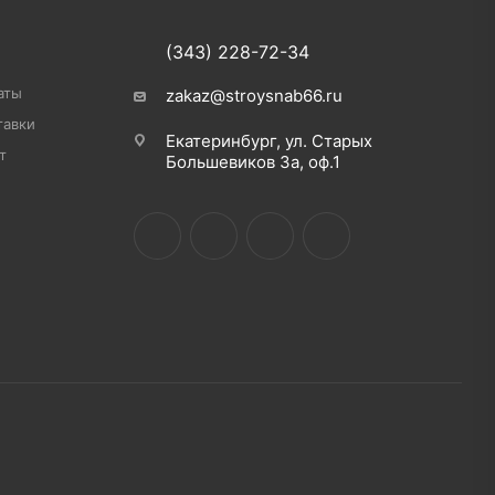
(343) 228-72-34
аты
zakaz@stroysnab66.ru
тавки
Екатеринбург, ул. Старых
т
Большевиков 3а, оф.1