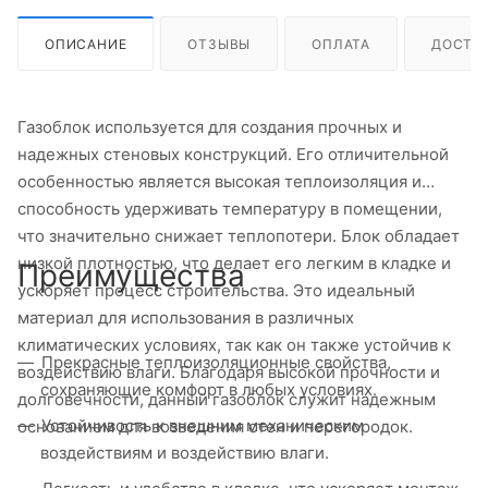
ОПИСАНИЕ
ОТЗЫВЫ
ОПЛАТА
ДОСТА
Газоблок используется для создания прочных и
надежных стеновых конструкций. Его отличительной
особенностью является высокая теплоизоляция и
способность удерживать температуру в помещении,
что значительно снижает теплопотери. Блок обладает
низкой плотностью, что делает его легким в кладке и
Преимущества
ускоряет процесс строительства. Это идеальный
материал для использования в различных
климатических условиях, так как он также устойчив к
Прекрасные теплоизоляционные свойства,
воздействию влаги. Благодаря высокой прочности и
сохраняющие комфорт в любых условиях.
долговечности, данный газоблок служит надежным
Устойчивость к внешним механическим
основанием для возведения стен и перегородок.
воздействиям и воздействию влаги.