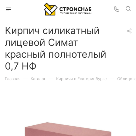
Кирпич силикатный
лицевой Симат
красный полнотелый
0,7 НФ
—
—
—
Главная
Каталог
Кирпичи в Екатеринбурге
Облицово