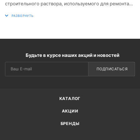
строительного раствора, используемого для ремонта
бытовых печей и каминов.
Внимание ! Подходит для ремонта печей из
керамического и огнеупорного кирпича.
СОСТАВ
Будьте в курсе наших акций и новостей
Огнеупорные наполнители, фракционированный песок,
цементное вяжущее, минеральные наполнители,
ПОДПИСАТЬСЯ
модифицирующие полимерные добавки.
ПОДГОТОВКА ОСНОВАНИЯ
Внимание ! Свойства продукта гарантированы только
КАТАЛОГ
при строгом соблюдении рекомендаций по подготовке
АКЦИИ
к работе.
БРЕНДЫ
Перед началом проведения ремонтных работ,
поверхность печи очищают от пыли, сажи, остатков