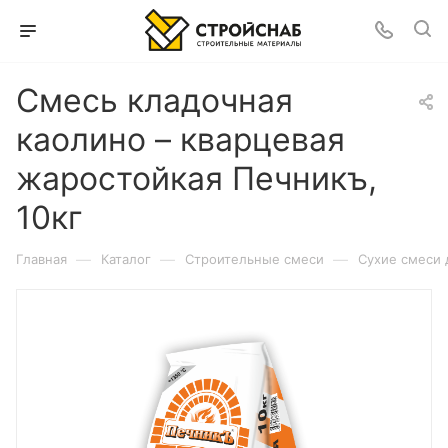
Смесь кладочная
каолино – кварцевая
жаростойкая Печникъ,
10кг
—
—
—
Главная
Каталог
Строительные смеси
Сухие смеси 