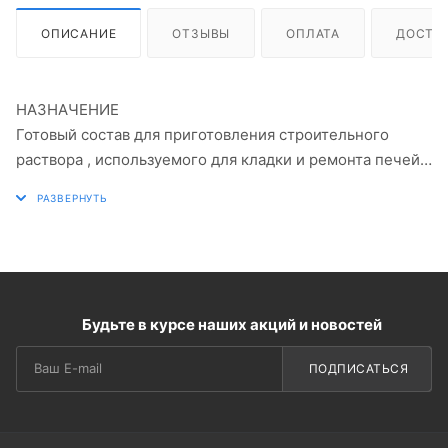
ОПИСАНИЕ
ОТЗЫВЫ
ОПЛАТА
ДОСТА
НАЗНАЧЕНИЕ
Готовый состав для приготовления строительного
раствора , используемого для кладки и ремонта печей
и каминов.
СОСТАВ
Глина каолиновая высшей очистки, кварцевый песок,
минеральные добавки.
Будьте в курсе наших акций и новостей
ПРИГОТОВЛЕНИЕ РАСТВОРА
Для получения готового раствора, необходимо 1 кг
ПОДПИСАТЬСЯ
сухой смеси развести в 0,28 л чистой водопроводной
воды. Постоянно перемешивая довести до рабочей
густоты - раствор не стекает с лопаты, но подвижен