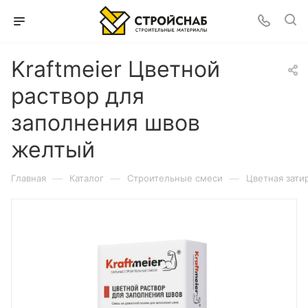
Kraftmeier Цветной
раствор для
заполнения швов
желтый
—
—
—
Главная
Каталог
Строительные смеси
Цветная зати