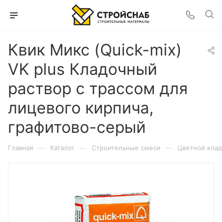
Квик Микс (Quick-mix)
VK plus Кладочный
раствор с трассом для
лицевого кирпича,
графитово-серый
—
—
—
Главная
Каталог
Строительные смеси
Цветной клад