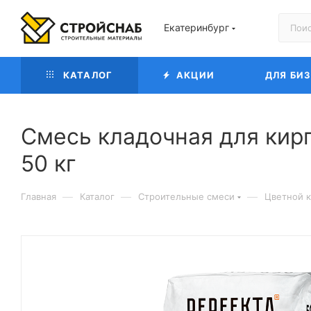
Екатеринбург
КАТАЛОГ
АКЦИИ
ДЛЯ БИ
Смесь кладочная для кир
50 кг
—
—
—
Главная
Каталог
Строительные смеси
Цветной к