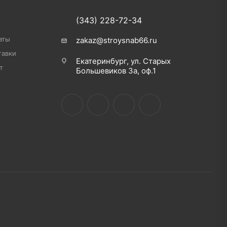
(343) 228-72-34
аты
zakaz@stroysnab66.ru
тавки
Екатеринбург, ул. Старых
т
Большевиков 3а, оф.1