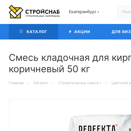
Екатеринбург
КАТАЛОГ
АКЦИИ
ДЛЯ БИ
Смесь кладочная для кир
коричневый 50 кг
—
—
—
Главная
Каталог
Строительные смеси
Цветной к