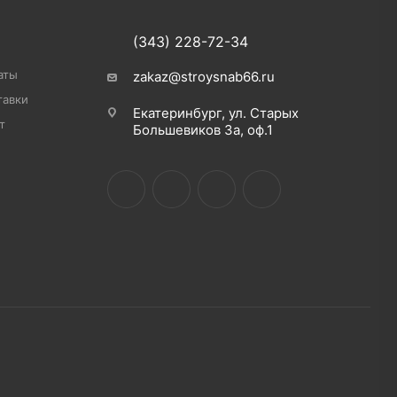
(343) 228-72-34
аты
zakaz@stroysnab66.ru
тавки
Екатеринбург, ул. Старых
т
Большевиков 3а, оф.1