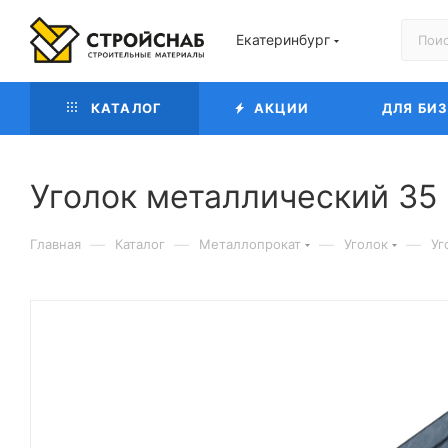
Екатеринбург
КАТАЛОГ
АКЦИИ
ДЛЯ БИ
Уголок металлический 35 
—
—
—
—
Главная
Каталог
Металлопрокат
Уголок
Уг