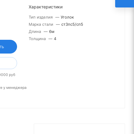
Характеристики
Тип изделия
—
Уголок
Марка стали
—
ст3пс5/сп5
Длина
—
6м
Толщина
—
4
ТЬ
0000 руб
те у менеджера