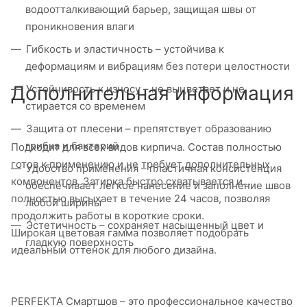
водоотталкивающий барьер, защищая швы от
проникновения влаги
Гибкость и эластичность – устойчива к
деформациям и вибрациям без потери целостности
Дополнительная информация
Устойчивость к износу – не выцветает и не
стирается со временем
Защита от плесени – препятствует образованию
грибка и бактерий
Подходит для всех видов кирпича. Состав полностью
готов к применению и не требует дополнительных
Удобство применения – пластичная консистенция
компонентов. Затирка быстро схватывается и
обеспечивает легкое нанесение и заполнение швов
полностью высыхает в течение 24 часов, позволяя
любой ширины
продолжить работы в короткие сроки.
Эстетичность – сохраняет насыщенный цвет и
Широкая цветовая гамма позволяет подобрать
гладкую поверхность
идеальный оттенок для любого дизайна.
PERFEKTA Смартшов – это профессиональное качество