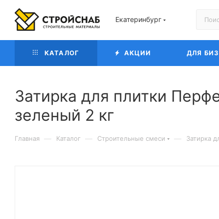
Екатеринбург
КАТАЛОГ
АКЦИИ
ДЛЯ БИ
Затирка для плитки Перф
зеленый 2 кг
—
—
—
Главная
Каталог
Строительные смеси
Затирка д