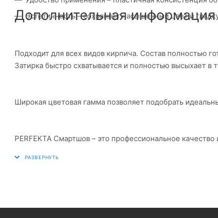
Дополнительная информация
Эстетичность – сохраняет насыщенный цвет и гладк
Подходит для всех видов кирпича. Состав полностью г
Затирка быстро схватывается и полностью высыхает в т
Широкая цветовая гамма позволяет подобрать идеальны
PERFEKTA Смартшов – это профессиональное качество и