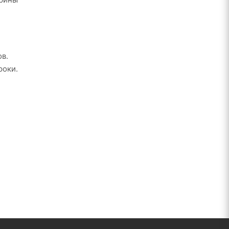
в.
роки.