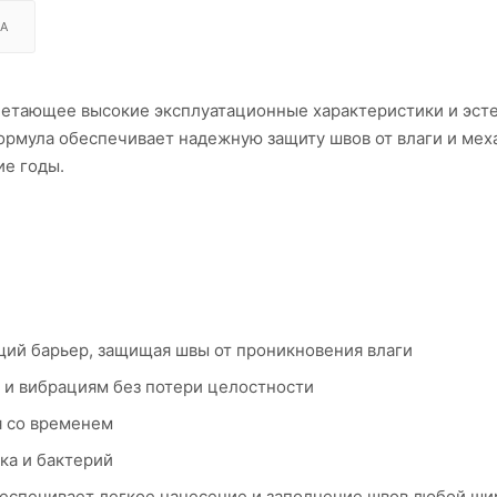
А
четающее высокие эксплуатационные характеристики и эст
ормула обеспечивает надежную защиту швов от влаги и мех
ие годы.
щий барьер, защищая швы от проникновения влаги
м и вибрациям без потери целостности
я со временем
ка и бактерий
беспечивает легкое нанесение и заполнение швов любой ш