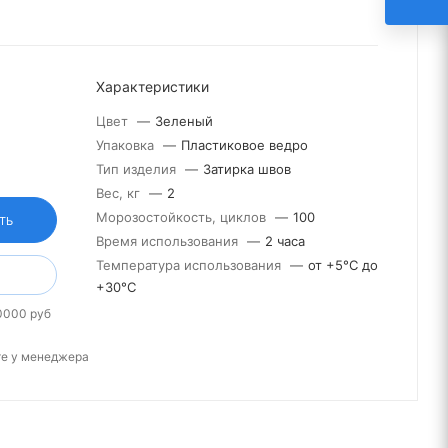
Характеристики
Цвет
—
Зеленый
Упаковка
—
Пластиковое ведро
Тип изделия
—
Затирка швов
Вес, кг
—
2
Морозостойкость, циклов
—
100
ТЬ
Время использования
—
2 часа
Температура использования
—
от +5°С до
+30°С
0000 руб
те у менеджера