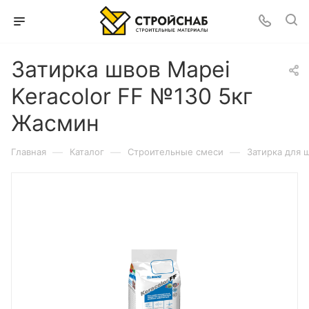
Затирка швов Mapei
Keracolor FF №130 5кг
Жасмин
—
—
—
Главная
Каталог
Строительные смеси
Затирка для 