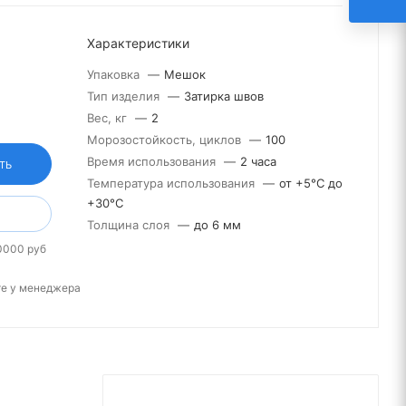
Характеристики
Упаковка
—
Мешок
Тип изделия
—
Затирка швов
Вес, кг
—
2
Морозостойкость, циклов
—
100
Время использования
—
2 часа
ТЬ
Температура использования
—
от +5°С до
+30°С
Толщина слоя
—
до 6 мм
0000 руб
те у менеджера