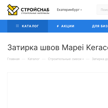
Екатеринбург
КАТАЛОГ
АКЦИИ
ДЛЯ БИ
Затирка швов Mapei Kerac
—
—
—
Главная
Каталог
Строительные смеси
Затирка д