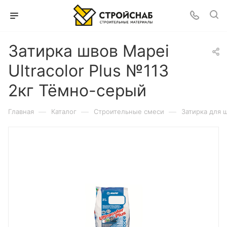
Затирка швов Mapei
Ultracolor Plus №113
2кг Тёмно-серый
—
—
—
Главная
Каталог
Строительные смеси
Затирка для 