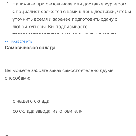
Наличные при самовывозе или доставке курьером.
Специалист свяжется с вами в день доставки, чтобы
уточнить время и заранее подготовить сдачу с
любой купюры. Вы подписываете
товаросопроводительные документы, вносите
денежные средства, получаете товар и чек.
Самовывоз со склада
Безналичный расчет при самовывозе или
оформлении в интернет-магазине: карты Visa и
MasterCard. Чтобы оплатить покупку, система
Вы можете забрать заказ самостоятельно двумя
перенаправит вас на сервер системы ASSIST. Здесь
способами:
нужно ввести номер карты, срок действия и имя
держателя.
Электронные системы при онлайн-заказе: PayPal,
с нашего склада
WebMoney и Яндекс.Деньги. Для совершения
со склада завода-изготовителя
покупки система перенаправит вас на страницу
платежного сервиса. Здесь необходимо заполнить
форму по инструкции.