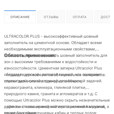
ОПИСАНИЕ
ОТЗЫВЫ
ОПЛАТА
ДОСТА
ULTRACOLOR PLUS - высокоэффективный шовный
заполнитель на цементной основе. Обладает всеми
необходимыми эксплуатационными свойствами,
Область применения:
позволяющими использовать шовный заполнитель для
зон с высокими требованиями к водостойкости и
износостойкости. Цементная затирка Ultracolor Plus
обладает широкой цветовой гаммой, что позволяет
· подходит для всех типов облицовочных материалов:
справиться с самой сложной дизайнерской задачей.
плитки двойного или одинарного обжига,
керамогранита, клинкера, глиняной плитки,
природного камня, гранита и агломератов и т.д. С
помощью Ultracolor Plus можно скрыть незначительные
· для зон с повышенной эксплуатационной нагрузкой, а
дефекты стыков мраморной или стеклянной мозаики,
также бассейнов душевых кабин и теплых полов;
мозаичных панно;