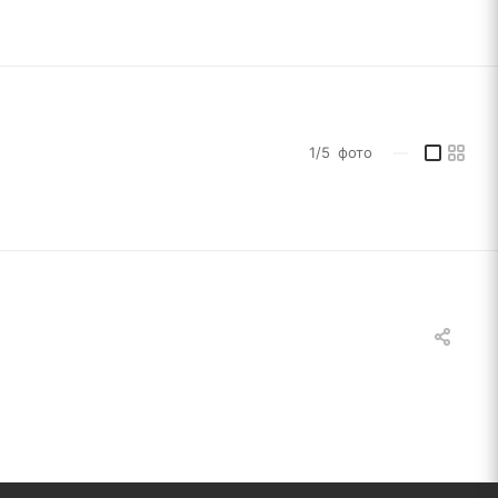
1/5
фото
—