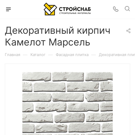
Декоративный кирпич
Камелот Марсель
—
—
—
Главная
Каталог
Фасадная плитка
Декоративная пли